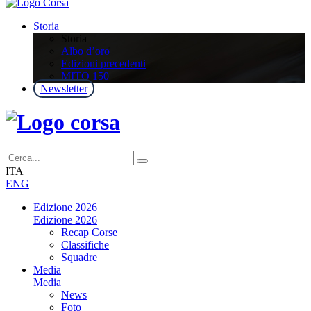
Storia
Storia
Albo d’oro
Edizioni precedenti
MITO 150
Newsletter
ITA
ENG
Edizione 2026
Edizione 2026
Recap Corse
Classifiche
Squadre
Media
Media
News
Foto