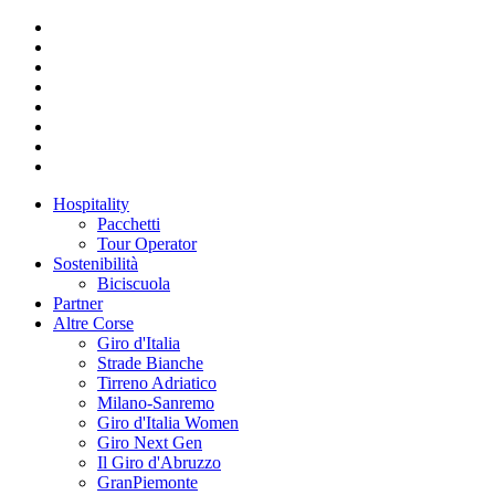
Hospitality
Pacchetti
Tour Operator
Sostenibilità
Biciscuola
Partner
Altre Corse
Giro d'Italia
Strade Bianche
Tirreno Adriatico
Milano-Sanremo
Giro d'Italia Women
Giro Next Gen
Il Giro d'Abruzzo
GranPiemonte