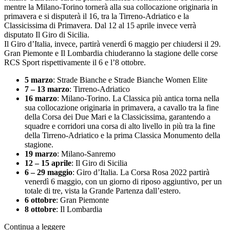
mentre la Milano-Torino tornerà alla sua collocazione originaria in
primavera e si disputerà il 16, tra la Tirreno-Adriatico e la
Classicissima di Primavera. Dal 12 al 15 aprile invece verrà
disputato Il Giro di Sicilia.
Il Giro d’Italia, invece, partirà venerdì 6 maggio per chiudersi il 29.
Gran Piemonte e Il Lombardia chiuderanno la stagione delle corse
RCS Sport rispettivamente il 6 e l’8 ottobre.
5 marzo
: Strade Bianche e Strade Bianche Women Elite
7 – 13 marzo
: Tirreno-Adriatico
16 marzo
: Milano-Torino. La Classica più antica torna nella
sua collocazione originaria in primavera, a cavallo tra la fine
della Corsa dei Due Mari e la Classicissima, garantendo a
squadre e corridori una corsa di alto livello in più tra la fine
della Tirreno-Adriatico e la prima Classica Monumento della
stagione.
19 marzo
: Milano-Sanremo
12 – 15 aprile
: Il Giro di Sicilia
6 – 29 maggio
: Giro d’Italia. La Corsa Rosa 2022 partirà
venerdì 6 maggio, con un giorno di riposo aggiuntivo, per un
totale di tre, vista la Grande Partenza dall’estero.
6 ottobre
: Gran Piemonte
8 ottobre
: Il Lombardia
Continua a leggere