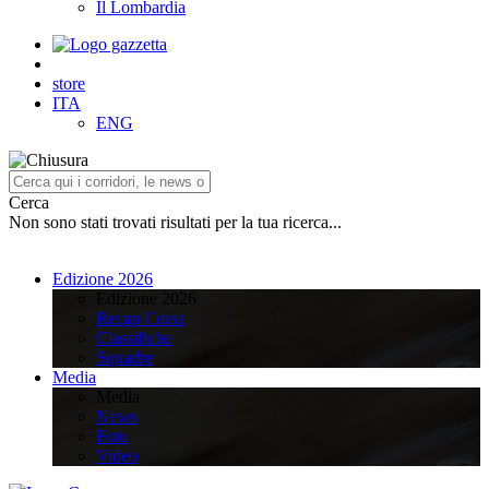
Il Lombardia
store
ITA
ENG
Cerca
Non sono stati trovati risultati per la tua ricerca...
Edizione 2026
Edizione 2026
Recap Corsa
Classifiche
Squadre
Media
Media
News
Foto
Video