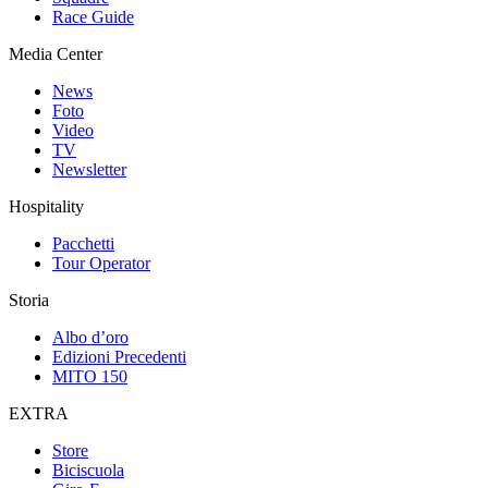
Race Guide
Media Center
News
Foto
Video
TV
Newsletter
Hospitality
Pacchetti
Tour Operator
Storia
Albo d’oro
Edizioni Precedenti
MITO 150
EXTRA
Store
Biciscuola