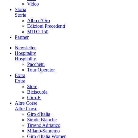
Video
Storia
Storia
Albo d’Oro
Edizioni Precedenti
MITO 150
Partner
Newsletter
Hospitality
Hospitality
Pacchetti
Tour Operator
Extra
Extra
Store
Biciscuola
Giro-E
Altre Corse
Altre Corse
Giro d'Italia
Strade Bianche
Tirreno Adriatico
Milano-Sanremo
Giro d'Italia Women