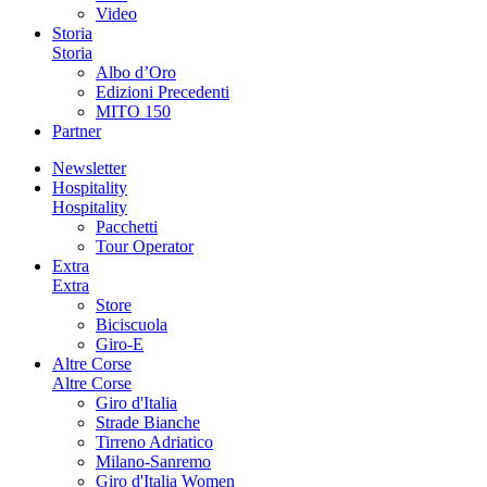
Video
Storia
Storia
Albo d’Oro
Edizioni Precedenti
MITO 150
Partner
Newsletter
Hospitality
Hospitality
Pacchetti
Tour Operator
Extra
Extra
Store
Biciscuola
Giro-E
Altre Corse
Altre Corse
Giro d'Italia
Strade Bianche
Tirreno Adriatico
Milano-Sanremo
Giro d'Italia Women