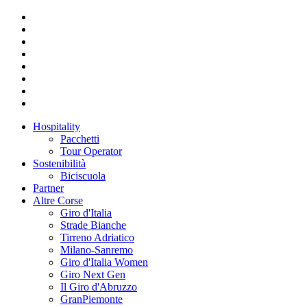
Hospitality
Pacchetti
Tour Operator
Sostenibilità
Biciscuola
Partner
Altre Corse
Giro d'Italia
Strade Bianche
Tirreno Adriatico
Milano-Sanremo
Giro d'Italia Women
Giro Next Gen
Il Giro d'Abruzzo
GranPiemonte