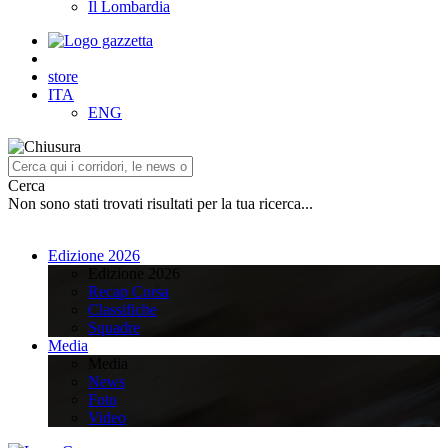
Il Lombardia
store
ITA
ENG
Cerca
Non sono stati trovati risultati per la tua ricerca...
Edizione 2026
Edizione 2026
Recap Corsa
Classifiche
Squadre
Media
Media
News
Foto
Video