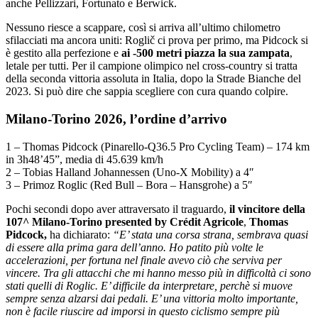
anche Pellizzari, Fortunato e Berwick.
Nessuno riesce a scappare, così si arriva all’ultimo chilometro
sfilacciati ma ancora uniti: Roglič ci prova per primo, ma Pidcock si
è gestito alla perfezione e
ai -500 metri piazza la sua zampata
,
letale per tutti. Per il campione olimpico nel cross-country si tratta
della seconda vittoria assoluta in Italia, dopo la Strade Bianche del
2023. Si può dire che sappia scegliere con cura quando colpire.
Milano-Torino 2026, l’ordine d’arrivo
1 – Thomas Pidcock (Pinarello-Q36.5 Pro Cycling Team) – 174 km
in 3h48’45”, media di 45.639 km/h
2 – Tobias Halland Johannessen (Uno-X Mobility) a 4″
3 – Primoz Roglic (Red Bull – Bora – Hansgrohe) a 5″
Pochi secondi dopo aver attraversato il traguardo,
il vincitore della
107^ Milano-Torino presented by Crédit Agricole
,
Thomas
Pidcock
,
ha dichiarato:
“E’ stata una corsa strana, sembrava quasi
di essere alla prima gara dell’anno. Ho patito più volte le
accelerazioni, per fortuna nel finale avevo ciò che serviva per
vincere. Tra gli attacchi che mi hanno messo più in difficoltà ci sono
stati quelli di Roglic. E’ difficile da interpretare, perchè si muove
sempre senza alzarsi dai pedali. E’ una vittoria molto importante,
non è facile riuscire ad imporsi in questo ciclismo sempre più