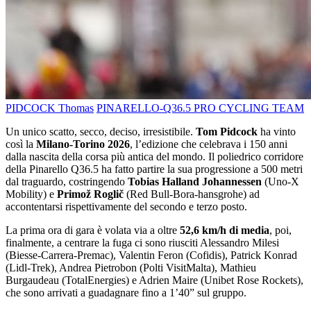
PIDCOCK Thomas
PINARELLO-Q36.5 PRO CYCLING TEAM
Un unico scatto, secco, deciso, irresistibile.
Tom Pidcock
ha vinto
così la
Milano-Torino 2026
, l’edizione che celebrava i 150 anni
dalla nascita della corsa più antica del mondo. Il poliedrico corridore
della Pinarello Q36.5 ha fatto partire la sua progressione a 500 metri
dal traguardo, costringendo
Tobias Halland Johannessen
(Uno-X
Mobility) e
Primož Roglič
(Red Bull-Bora-hansgrohe) ad
accontentarsi rispettivamente del secondo e terzo posto.
La prima ora di gara è volata via a oltre
52,6 km/h di media
, poi,
finalmente, a centrare la fuga ci sono riusciti Alessandro Milesi
(Biesse-Carrera-Premac), Valentin Feron (Cofidis), Patrick Konrad
(Lidl-Trek), Andrea Pietrobon (Polti VisitMalta), Mathieu
Burgaudeau (TotalEnergies) e Adrien Maire (Unibet Rose Rockets),
che sono arrivati a guadagnare fino a 1’40” sul gruppo.