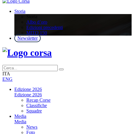
Storia
Storia
Albo d’oro
Edizioni precedenti
MITO 150
Newsletter
ITA
ENG
Edizione 2026
Edizione 2026
Recap Corse
Classifiche
Squadre
Media
Media
News
Foto