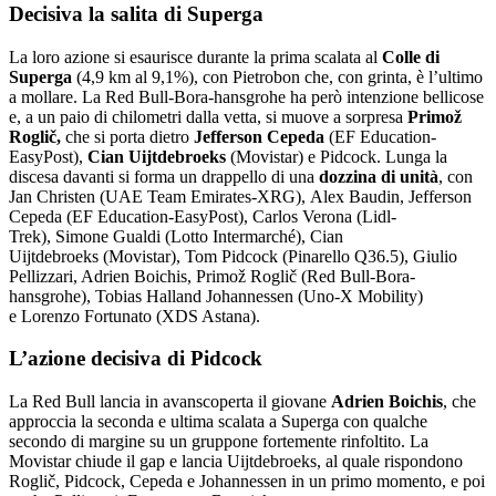
Decisiva la salita di Superga
La loro azione si esaurisce durante la prima scalata al
Colle di
Superga
(4,9 km al 9,1%), con Pietrobon che, con grinta, è l’ultimo
a mollare. La Red Bull-Bora-hansgrohe ha però intenzione bellicose
e, a un paio di chilometri dalla vetta, si muove a sorpresa
Primož
Roglič,
che si porta dietro
Jefferson Cepeda
(EF Education-
EasyPost),
Cian Uijtdebroeks
(Movistar) e Pidcock. Lunga la
discesa davanti si forma un drappello di una
dozzina di unità
, con
Jan Christen (UAE Team Emirates-XRG), Alex Baudin, Jefferson
Cepeda (EF Education-EasyPost), Carlos Verona (Lidl-
Trek), Simone Gualdi (Lotto Intermarché), Cian
Uijtdebroeks (Movistar), Tom Pidcock (Pinarello Q36.5), Giulio
Pellizzari, Adrien Boichis, Primož Roglič (Red Bull-Bora-
hansgrohe), Tobias Halland Johannessen (Uno-X Mobility)
e Lorenzo Fortunato (XDS Astana).
L’azione decisiva di Pidcock
La Red Bull lancia in avanscoperta il giovane
Adrien Boichis
, che
approccia la seconda e ultima scalata a Superga con qualche
secondo di margine su un gruppone fortemente rinfoltito. La
Movistar chiude il gap e lancia Uijtdebroeks, al quale rispondono
Roglič, Pidcock, Cepeda e Johannessen in un primo momento, e poi