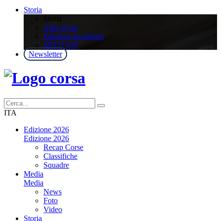
Storia
Storia
Albo d’oro
Edizioni precedenti
MITO 150
Newsletter
ITA
Edizione 2026
Edizione 2026
Recap Corse
Classifiche
Squadre
Media
Media
News
Foto
Video
Storia