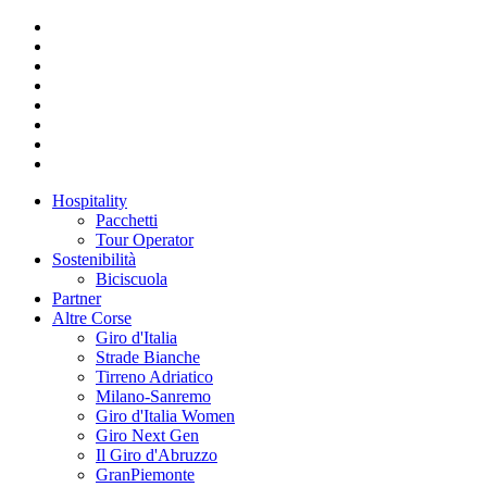
Hospitality
Pacchetti
Tour Operator
Sostenibilità
Biciscuola
Partner
Altre Corse
Giro d'Italia
Strade Bianche
Tirreno Adriatico
Milano-Sanremo
Giro d'Italia Women
Giro Next Gen
Il Giro d'Abruzzo
GranPiemonte