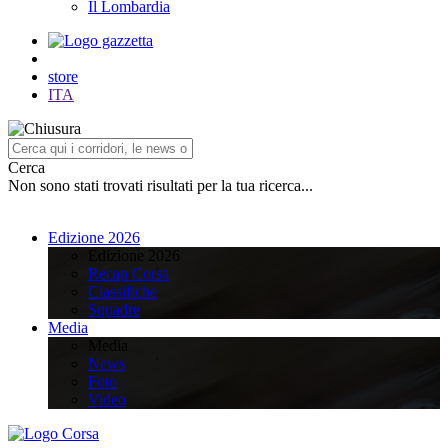
Il Lombardia
store
ITA
Cerca
Non sono stati trovati risultati per la tua ricerca...
Edizione 2026
Edizione 2026
Recap Corsa
Classifiche
Squadre
Media
Media
News
Foto
Video