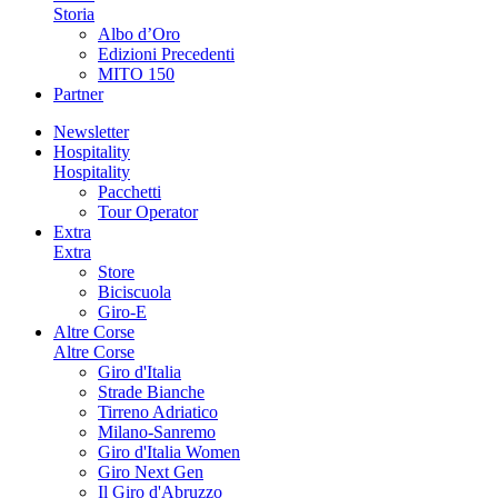
Storia
Albo d’Oro
Edizioni Precedenti
MITO 150
Partner
Newsletter
Hospitality
Hospitality
Pacchetti
Tour Operator
Extra
Extra
Store
Biciscuola
Giro-E
Altre Corse
Altre Corse
Giro d'Italia
Strade Bianche
Tirreno Adriatico
Milano-Sanremo
Giro d'Italia Women
Giro Next Gen
Il Giro d'Abruzzo