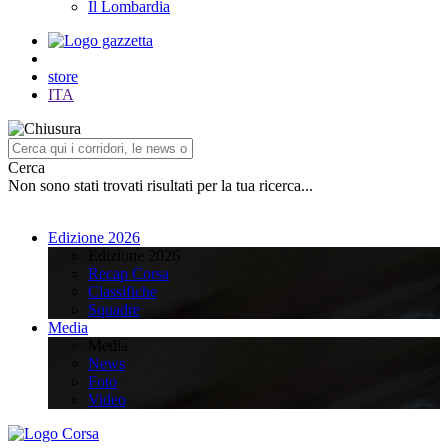
Il Lombardia
store
ITA
Cerca
Non sono stati trovati risultati per la tua ricerca...
Edizione 2026
Edizione 2026
Recap Corsa
Classifiche
Squadre
Media
Media
News
Foto
Video