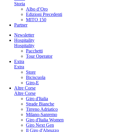
Storia
Albo d’Oro
Edizioni Precedenti
MITO 150
Partner
Newsletter
Hospitality
Hospitality
Pacchetti
Tour Operator
Extra
Extra
Store
Biciscuola
Giro-E
Altre Corse
Altre Corse
Giro d'Italia
Strade Bianche
Tirreno Adriatico
Milano-Sanremo
Giro d'Italia Women
Giro Next Gen
Il Giro d'Abruzzo