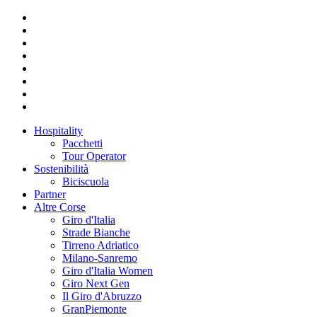
Hospitality
Pacchetti
Tour Operator
Sostenibilità
Biciscuola
Partner
Altre Corse
Giro d'Italia
Strade Bianche
Tirreno Adriatico
Milano-Sanremo
Giro d'Italia Women
Giro Next Gen
Il Giro d'Abruzzo
GranPiemonte