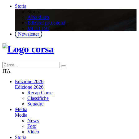
Storia
Storia
Albo d’oro
Edizioni precedenti
MITO 150
Newsletter
ITA
Edizione 2026
Edizione 2026
Recap Corse
Classifiche
Squadre
Media
Media
News
Foto
Video
Storia