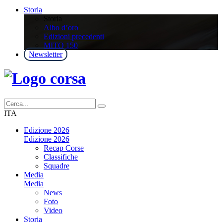
Storia
Storia
Albo d’oro
Edizioni precedenti
MITO 150
Newsletter
ITA
Edizione 2026
Edizione 2026
Recap Corse
Classifiche
Squadre
Media
Media
News
Foto
Video
Storia