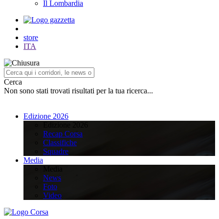
Il Lombardia
store
ITA
Cerca
Non sono stati trovati risultati per la tua ricerca...
Edizione 2026
Edizione 2026
Recap Corsa
Classifiche
Squadre
Media
Media
News
Foto
Video