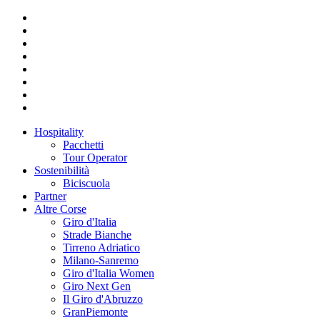
Hospitality
Pacchetti
Tour Operator
Sostenibilità
Biciscuola
Partner
Altre Corse
Giro d'Italia
Strade Bianche
Tirreno Adriatico
Milano-Sanremo
Giro d'Italia Women
Giro Next Gen
Il Giro d'Abruzzo
GranPiemonte