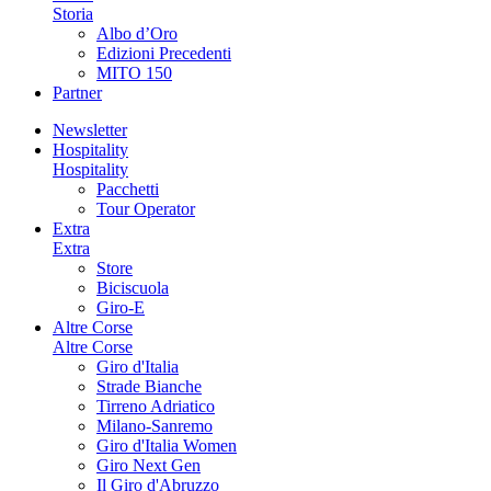
Storia
Albo d’Oro
Edizioni Precedenti
MITO 150
Partner
Newsletter
Hospitality
Hospitality
Pacchetti
Tour Operator
Extra
Extra
Store
Biciscuola
Giro-E
Altre Corse
Altre Corse
Giro d'Italia
Strade Bianche
Tirreno Adriatico
Milano-Sanremo
Giro d'Italia Women
Giro Next Gen
Il Giro d'Abruzzo