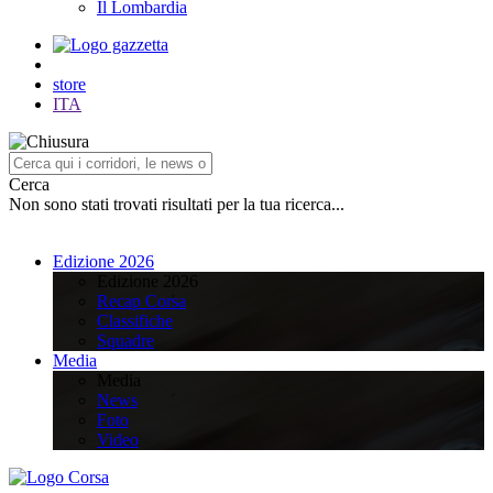
Il Lombardia
store
ITA
Cerca
Non sono stati trovati risultati per la tua ricerca...
Edizione 2026
Edizione 2026
Recap Corsa
Classifiche
Squadre
Media
Media
News
Foto
Video