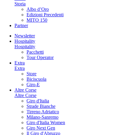
Storia
Albo d’Oro
Edizioni Precedenti
MITO 150
Partner
Newsletter
Hospitality
Hospitality
Pacchetti
Tour Operator
Extra
Extra
Store
Biciscuola
Giro-E
Altre Corse
Altre Corse
Giro d'Italia
Strade Bianche
Tirreno Adriatico
Milano-Sanremo
Giro d'Italia Women
Giro Next Gen
Il Giro d'Abruzzo