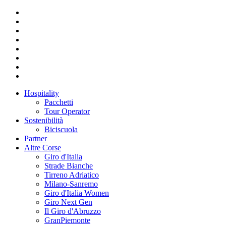
Hospitality
Pacchetti
Tour Operator
Sostenibilità
Biciscuola
Partner
Altre Corse
Giro d'Italia
Strade Bianche
Tirreno Adriatico
Milano-Sanremo
Giro d'Italia Women
Giro Next Gen
Il Giro d'Abruzzo
GranPiemonte