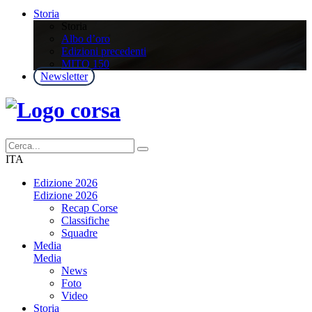
Storia
Storia
Albo d’oro
Edizioni precedenti
MITO 150
Newsletter
ITA
Edizione 2026
Edizione 2026
Recap Corse
Classifiche
Squadre
Media
Media
News
Foto
Video
Storia