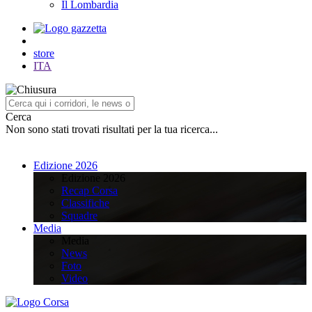
Il Lombardia
store
ITA
Cerca
Non sono stati trovati risultati per la tua ricerca...
Edizione 2026
Edizione 2026
Recap Corsa
Classifiche
Squadre
Media
Media
News
Foto
Video