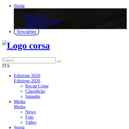
Storia
Storia
Albo d’oro
Edizioni precedenti
MITO 150
Newsletter
ITA
Edizione 2026
Edizione 2026
Recap Corse
Classifiche
Squadre
Media
Media
News
Foto
Video
Storia