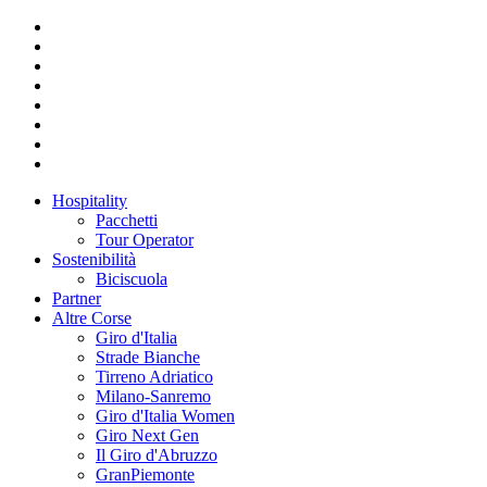
Hospitality
Pacchetti
Tour Operator
Sostenibilità
Biciscuola
Partner
Altre Corse
Giro d'Italia
Strade Bianche
Tirreno Adriatico
Milano-Sanremo
Giro d'Italia Women
Giro Next Gen
Il Giro d'Abruzzo
GranPiemonte