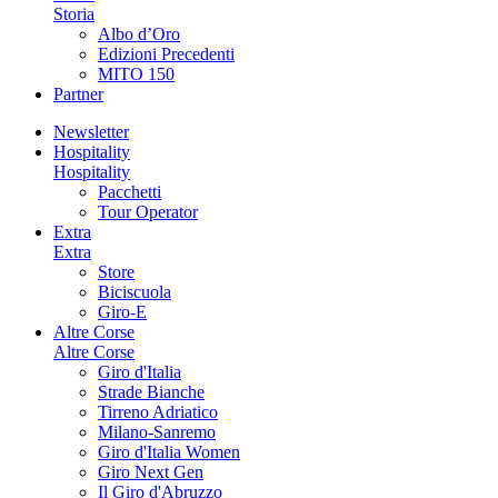
Storia
Albo d’Oro
Edizioni Precedenti
MITO 150
Partner
Newsletter
Hospitality
Hospitality
Pacchetti
Tour Operator
Extra
Extra
Store
Biciscuola
Giro-E
Altre Corse
Altre Corse
Giro d'Italia
Strade Bianche
Tirreno Adriatico
Milano-Sanremo
Giro d'Italia Women
Giro Next Gen
Il Giro d'Abruzzo