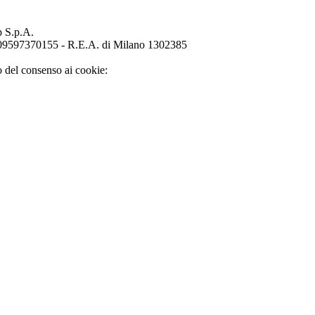
p S.p.A.
o 09597370155 - R.E.A. di Milano 1302385
o del consenso ai cookie: