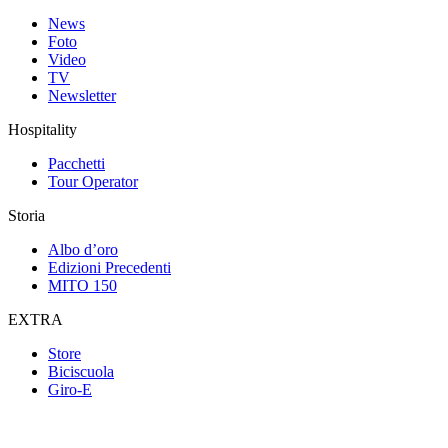
News
Foto
Video
TV
Newsletter
Hospitality
Pacchetti
Tour Operator
Storia
Albo d’oro
Edizioni Precedenti
MITO 150
EXTRA
Store
Biciscuola
Giro-E