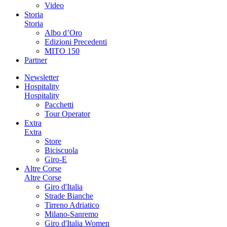
Video
Storia
Storia
Albo d’Oro
Edizioni Precedenti
MITO 150
Partner
Newsletter
Hospitality
Hospitality
Pacchetti
Tour Operator
Extra
Extra
Store
Biciscuola
Giro-E
Altre Corse
Altre Corse
Giro d'Italia
Strade Bianche
Tirreno Adriatico
Milano-Sanremo
Giro d'Italia Women