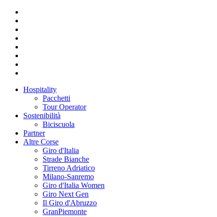
Hospitality
Pacchetti
Tour Operator
Sostenibilità
Biciscuola
Partner
Altre Corse
Giro d'Italia
Strade Bianche
Tirreno Adriatico
Milano-Sanremo
Giro d'Italia Women
Giro Next Gen
Il Giro d'Abruzzo
GranPiemonte