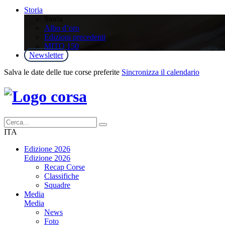
Storia
Storia
Albo d’oro
Edizioni precedenti
MITO 150
Newsletter
Salva le date delle tue corse preferite
Sincronizza il calendario
ITA
Edizione 2026
Edizione 2026
Recap Corse
Classifiche
Squadre
Media
Media
News
Foto