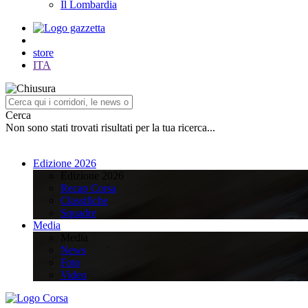
Il Lombardia
store
ITA
Cerca
Non sono stati trovati risultati per la tua ricerca...
Edizione 2026
Edizione 2026
Recap Corsa
Classifiche
Squadre
Media
Media
News
Foto
Video