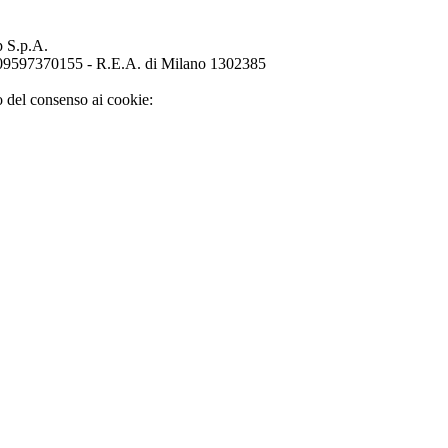
p S.p.A.
o 09597370155 - R.E.A. di Milano 1302385
o del consenso ai cookie: