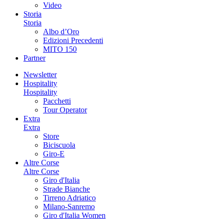
Video
Storia
Storia
Albo d’Oro
Edizioni Precedenti
MITO 150
Partner
Newsletter
Hospitality
Hospitality
Pacchetti
Tour Operator
Extra
Extra
Store
Biciscuola
Giro-E
Altre Corse
Altre Corse
Giro d'Italia
Strade Bianche
Tirreno Adriatico
Milano-Sanremo
Giro d'Italia Women