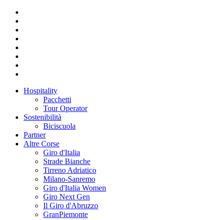
Hospitality
Pacchetti
Tour Operator
Sostenibilità
Biciscuola
Partner
Altre Corse
Giro d'Italia
Strade Bianche
Tirreno Adriatico
Milano-Sanremo
Giro d'Italia Women
Giro Next Gen
Il Giro d'Abruzzo
GranPiemonte