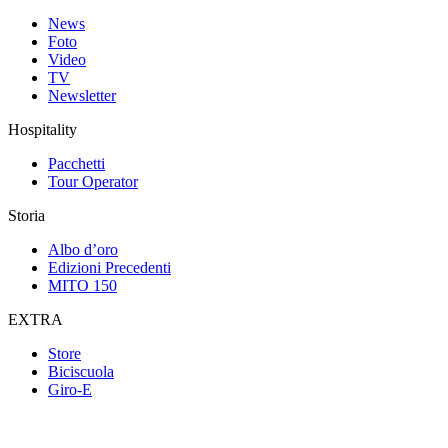
News
Foto
Video
TV
Newsletter
Hospitality
Pacchetti
Tour Operator
Storia
Albo d’oro
Edizioni Precedenti
MITO 150
EXTRA
Store
Biciscuola
Giro-E