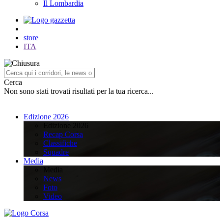
Il Lombardia
store
ITA
Cerca
Non sono stati trovati risultati per la tua ricerca...
Edizione 2026
Edizione 2026
Recap Corsa
Classifiche
Squadre
Media
Media
News
Foto
Video