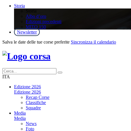
Storia
Storia
Albo d’oro
Edizioni precedenti
MITO 150
Newsletter
Salva le date delle tue corse preferite
Sincronizza il calendario
ITA
Edizione 2026
Edizione 2026
Recap Corse
Classifiche
Squadre
Media
Media
News
Foto