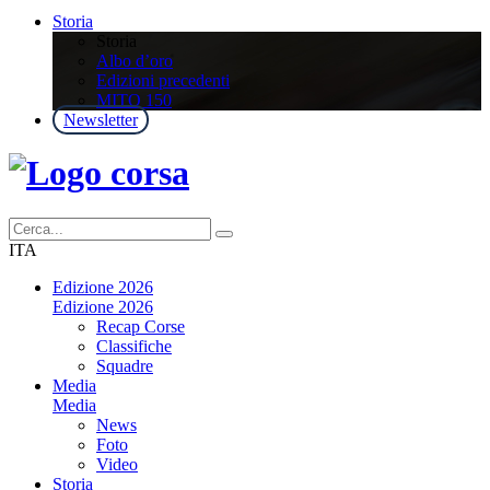
Storia
Storia
Albo d’oro
Edizioni precedenti
MITO 150
Newsletter
ITA
Edizione 2026
Edizione 2026
Recap Corse
Classifiche
Squadre
Media
Media
News
Foto
Video
Storia