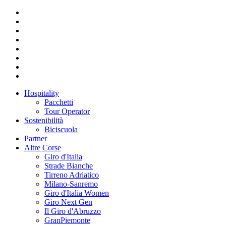
Hospitality
Pacchetti
Tour Operator
Sostenibilità
Biciscuola
Partner
Altre Corse
Giro d'Italia
Strade Bianche
Tirreno Adriatico
Milano-Sanremo
Giro d'Italia Women
Giro Next Gen
Il Giro d'Abruzzo
GranPiemonte