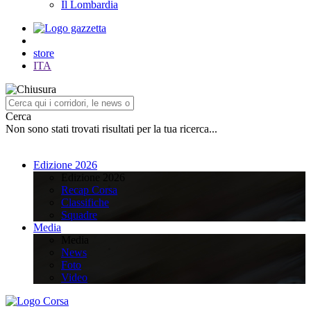
Il Lombardia
store
ITA
Cerca
Non sono stati trovati risultati per la tua ricerca...
Edizione 2026
Edizione 2026
Recap Corsa
Classifiche
Squadre
Media
Media
News
Foto
Video