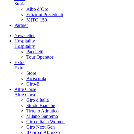
Storia
Albo d’Oro
Edizioni Precedenti
MITO 150
Partner
Newsletter
Hospitality
Hospitality
Pacchetti
Tour Operator
Extra
Extra
Store
Biciscuola
Giro-E
Altre Corse
Altre Corse
Giro d'Italia
Strade Bianche
Tirreno Adriatico
Milano-Sanremo
Giro d'Italia Women
Giro Next Gen
Il Giro d'Abruzzo