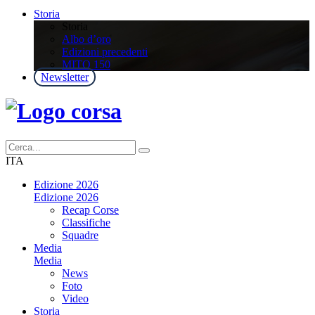
Storia
Storia
Albo d’oro
Edizioni precedenti
MITO 150
Newsletter
ITA
Edizione 2026
Edizione 2026
Recap Corse
Classifiche
Squadre
Media
Media
News
Foto
Video
Storia