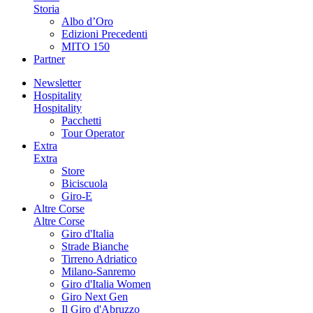
Storia
Albo d’Oro
Edizioni Precedenti
MITO 150
Partner
Newsletter
Hospitality
Hospitality
Pacchetti
Tour Operator
Extra
Extra
Store
Biciscuola
Giro-E
Altre Corse
Altre Corse
Giro d'Italia
Strade Bianche
Tirreno Adriatico
Milano-Sanremo
Giro d'Italia Women
Giro Next Gen
Il Giro d'Abruzzo