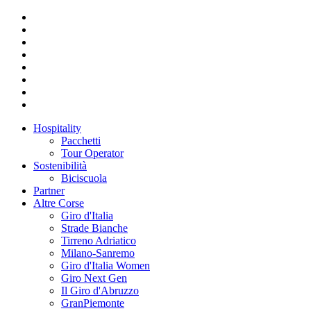
Hospitality
Pacchetti
Tour Operator
Sostenibilità
Biciscuola
Partner
Altre Corse
Giro d'Italia
Strade Bianche
Tirreno Adriatico
Milano-Sanremo
Giro d'Italia Women
Giro Next Gen
Il Giro d'Abruzzo
GranPiemonte