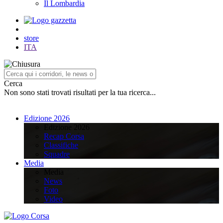
Il Lombardia
store
ITA
Cerca
Non sono stati trovati risultati per la tua ricerca...
Edizione 2026
Edizione 2026
Recap Corsa
Classifiche
Squadre
Media
Media
News
Foto
Video