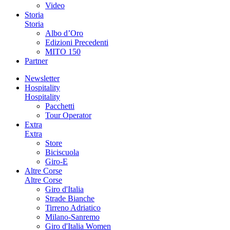
Video
Storia
Storia
Albo d’Oro
Edizioni Precedenti
MITO 150
Partner
Newsletter
Hospitality
Hospitality
Pacchetti
Tour Operator
Extra
Extra
Store
Biciscuola
Giro-E
Altre Corse
Altre Corse
Giro d'Italia
Strade Bianche
Tirreno Adriatico
Milano-Sanremo
Giro d'Italia Women