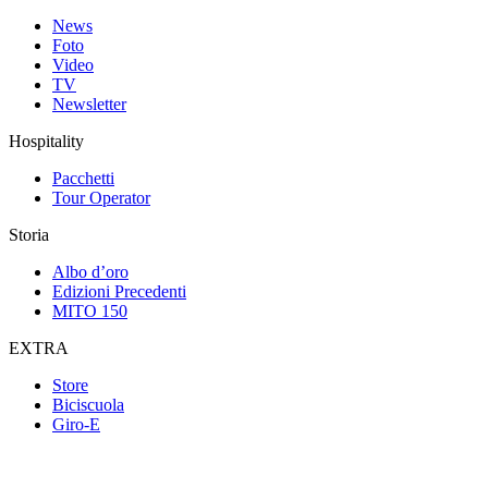
News
Foto
Video
TV
Newsletter
Hospitality
Pacchetti
Tour Operator
Storia
Albo d’oro
Edizioni Precedenti
MITO 150
EXTRA
Store
Biciscuola
Giro-E