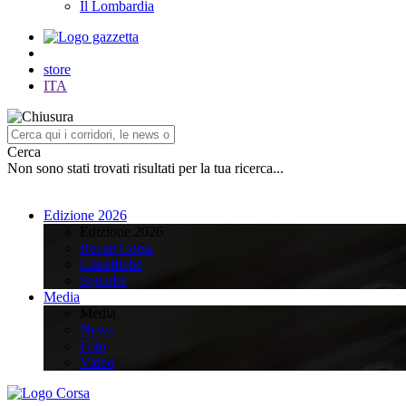
Il Lombardia
store
ITA
Cerca
Non sono stati trovati risultati per la tua ricerca...
Edizione 2026
Edizione 2026
Recap Corsa
Classifiche
Squadre
Media
Media
News
Foto
Video