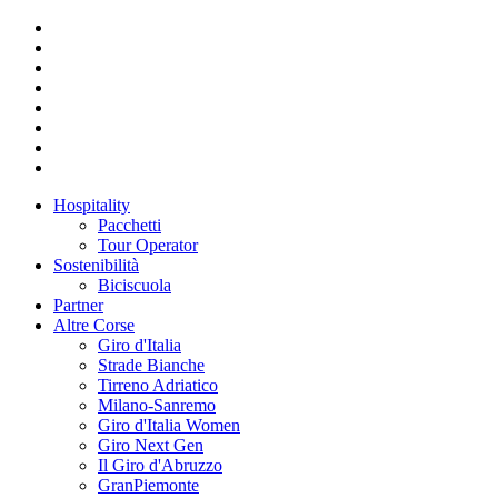
Hospitality
Pacchetti
Tour Operator
Sostenibilità
Biciscuola
Partner
Altre Corse
Giro d'Italia
Strade Bianche
Tirreno Adriatico
Milano-Sanremo
Giro d'Italia Women
Giro Next Gen
Il Giro d'Abruzzo
GranPiemonte