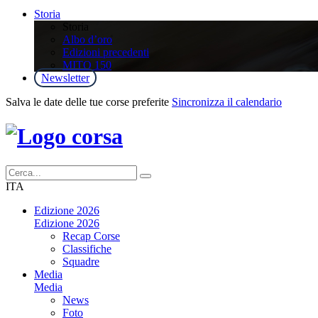
Storia
Storia
Albo d’oro
Edizioni precedenti
MITO 150
Newsletter
Salva le date delle tue corse preferite
Sincronizza il calendario
ITA
Edizione 2026
Edizione 2026
Recap Corse
Classifiche
Squadre
Media
Media
News
Foto