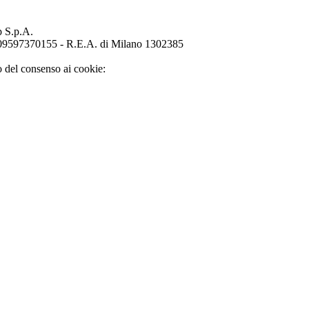
p S.p.A.
o 09597370155 - R.E.A. di Milano 1302385
o del consenso ai cookie: