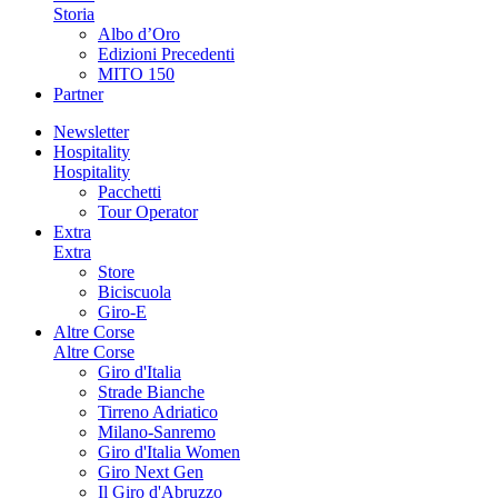
Storia
Albo d’Oro
Edizioni Precedenti
MITO 150
Partner
Newsletter
Hospitality
Hospitality
Pacchetti
Tour Operator
Extra
Extra
Store
Biciscuola
Giro-E
Altre Corse
Altre Corse
Giro d'Italia
Strade Bianche
Tirreno Adriatico
Milano-Sanremo
Giro d'Italia Women
Giro Next Gen
Il Giro d'Abruzzo