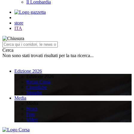
Il Lombardia
store
ITA
Cerca
Non sono stati trovati risultati per la tua ricerca...
Edizione 2026
Edizione 2026
Recap Corsa
Classifiche
Squadre
Media
Media
News
Foto
Video