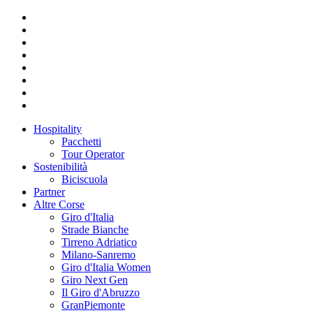
Hospitality
Pacchetti
Tour Operator
Sostenibilità
Biciscuola
Partner
Altre Corse
Giro d'Italia
Strade Bianche
Tirreno Adriatico
Milano-Sanremo
Giro d'Italia Women
Giro Next Gen
Il Giro d'Abruzzo
GranPiemonte