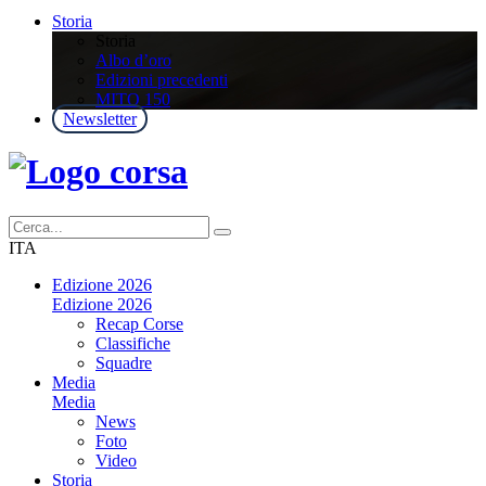
Storia
Storia
Albo d’oro
Edizioni precedenti
MITO 150
Newsletter
ITA
Edizione 2026
Edizione 2026
Recap Corse
Classifiche
Squadre
Media
Media
News
Foto
Video
Storia