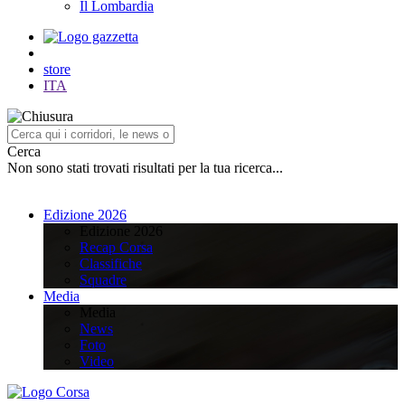
Il Lombardia
store
ITA
Cerca
Non sono stati trovati risultati per la tua ricerca...
Edizione 2026
Edizione 2026
Recap Corsa
Classifiche
Squadre
Media
Media
News
Foto
Video