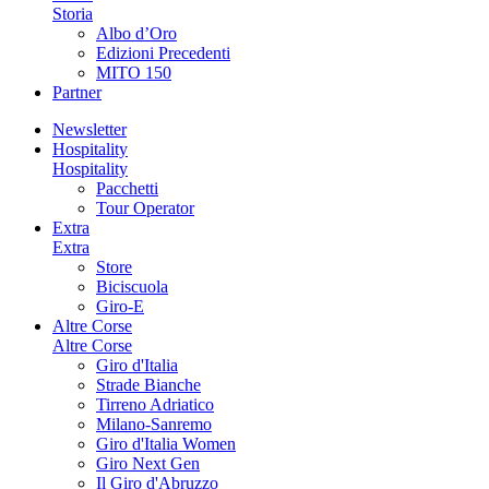
Storia
Albo d’Oro
Edizioni Precedenti
MITO 150
Partner
Newsletter
Hospitality
Hospitality
Pacchetti
Tour Operator
Extra
Extra
Store
Biciscuola
Giro-E
Altre Corse
Altre Corse
Giro d'Italia
Strade Bianche
Tirreno Adriatico
Milano-Sanremo
Giro d'Italia Women
Giro Next Gen
Il Giro d'Abruzzo