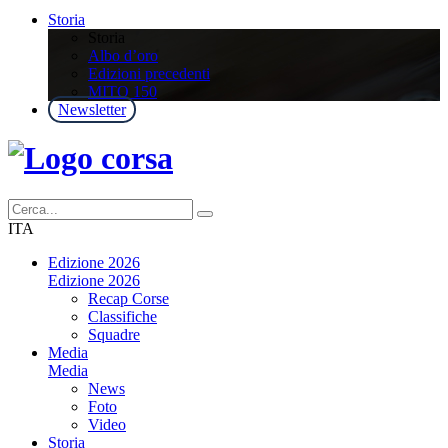
Storia
Storia
Albo d’oro
Edizioni precedenti
MITO 150
Newsletter
ITA
Edizione 2026
Edizione 2026
Recap Corse
Classifiche
Squadre
Media
Media
News
Foto
Video
Storia