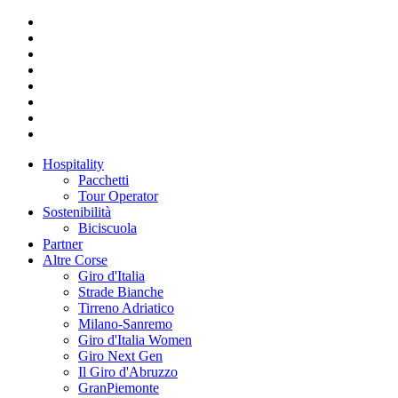
Hospitality
Pacchetti
Tour Operator
Sostenibilità
Biciscuola
Partner
Altre Corse
Giro d'Italia
Strade Bianche
Tirreno Adriatico
Milano-Sanremo
Giro d'Italia Women
Giro Next Gen
Il Giro d'Abruzzo
GranPiemonte