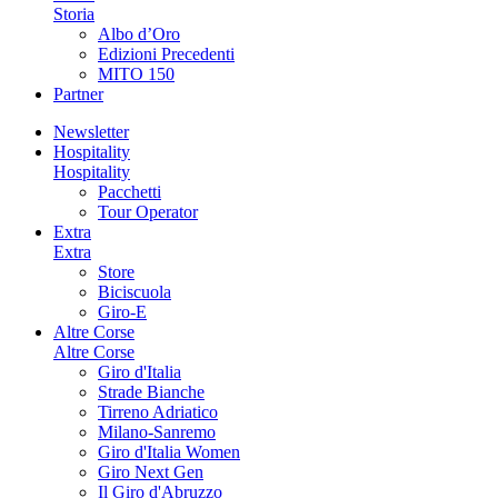
Storia
Albo d’Oro
Edizioni Precedenti
MITO 150
Partner
Newsletter
Hospitality
Hospitality
Pacchetti
Tour Operator
Extra
Extra
Store
Biciscuola
Giro-E
Altre Corse
Altre Corse
Giro d'Italia
Strade Bianche
Tirreno Adriatico
Milano-Sanremo
Giro d'Italia Women
Giro Next Gen
Il Giro d'Abruzzo