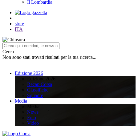
Il Lombardia
store
ITA
Cerca
Non sono stati trovati risultati per la tua ricerca...
Edizione 2026
Edizione 2026
Recap Corsa
Classifiche
Squadre
Media
Media
News
Foto
Video