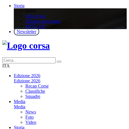
Storia
Storia
Albo d’oro
Edizioni precedenti
MITO 150
Newsletter
ITA
Edizione 2026
Edizione 2026
Recap Corse
Classifiche
Squadre
Media
Media
News
Foto
Video
Storia