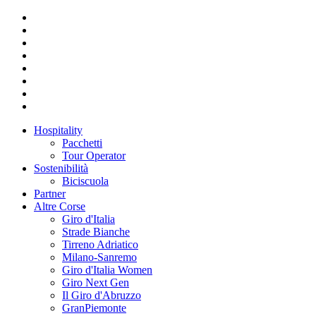
Hospitality
Pacchetti
Tour Operator
Sostenibilità
Biciscuola
Partner
Altre Corse
Giro d'Italia
Strade Bianche
Tirreno Adriatico
Milano-Sanremo
Giro d'Italia Women
Giro Next Gen
Il Giro d'Abruzzo
GranPiemonte