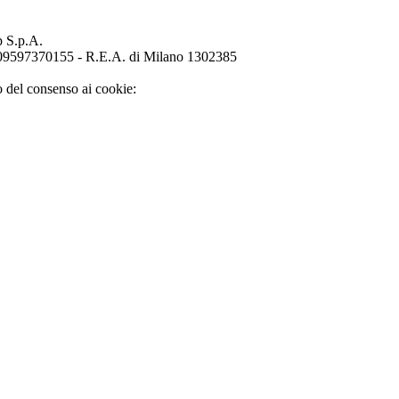
p S.p.A.
o 09597370155 - R.E.A. di Milano 1302385
o del consenso ai cookie: