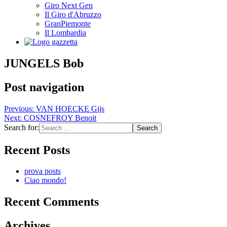
Giro Next Gen
Il Giro d'Abruzzo
GranPiemonte
Il Lombardia
JUNGELS Bob
Post navigation
Previous:
VAN HOECKE Gijs
Next:
COSNEFROY Benoit
Search for:
Recent Posts
prova posts
Ciao mondo!
Recent Comments
Archives