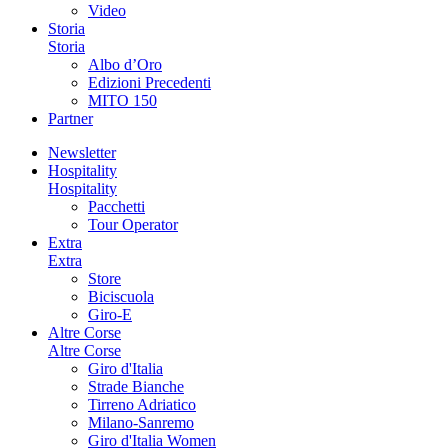
Video
Storia
Storia
Albo d’Oro
Edizioni Precedenti
MITO 150
Partner
Newsletter
Hospitality
Hospitality
Pacchetti
Tour Operator
Extra
Extra
Store
Biciscuola
Giro-E
Altre Corse
Altre Corse
Giro d'Italia
Strade Bianche
Tirreno Adriatico
Milano-Sanremo
Giro d'Italia Women