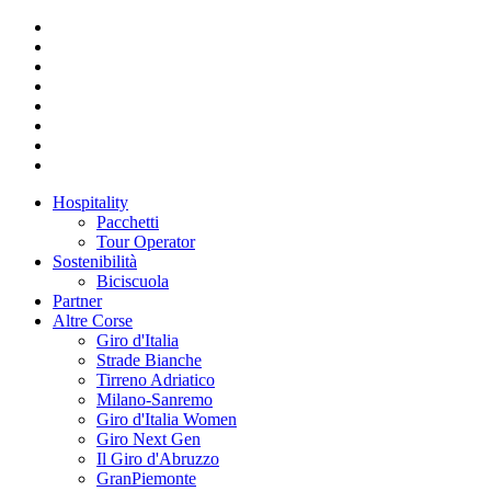
Hospitality
Pacchetti
Tour Operator
Sostenibilità
Biciscuola
Partner
Altre Corse
Giro d'Italia
Strade Bianche
Tirreno Adriatico
Milano-Sanremo
Giro d'Italia Women
Giro Next Gen
Il Giro d'Abruzzo
GranPiemonte