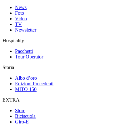
News
Foto
Video
TV
Newsletter
Hospitality
Pacchetti
Tour Operator
Storia
Albo d’oro
Edizioni Precedenti
MITO 150
EXTRA
Store
Biciscuola
Giro-E