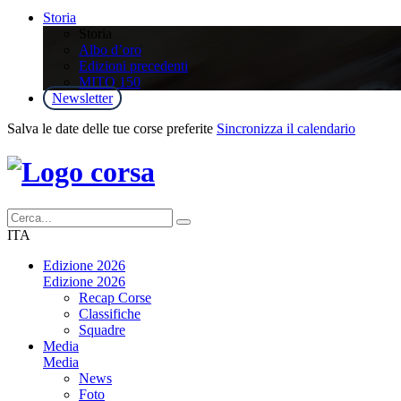
Storia
Storia
Albo d’oro
Edizioni precedenti
MITO 150
Newsletter
Salva le date delle tue corse preferite
Sincronizza il calendario
ITA
Edizione 2026
Edizione 2026
Recap Corse
Classifiche
Squadre
Media
Media
News
Foto