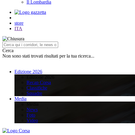
Il Lombardia
store
ITA
Cerca
Non sono stati trovati risultati per la tua ricerca...
Edizione 2026
Edizione 2026
Recap Corsa
Classifiche
Squadre
Media
Media
News
Foto
Video