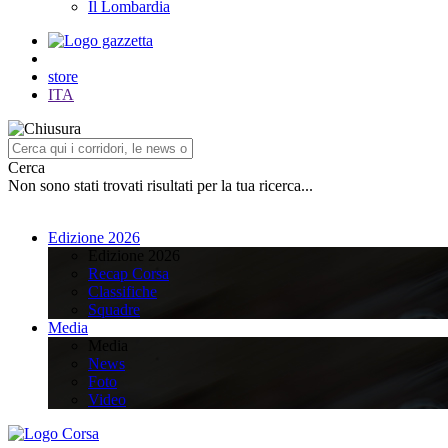
Il Lombardia
store
ITA
Cerca
Non sono stati trovati risultati per la tua ricerca...
Edizione 2026
Edizione 2026
Recap Corsa
Classifiche
Squadre
Media
Media
News
Foto
Video