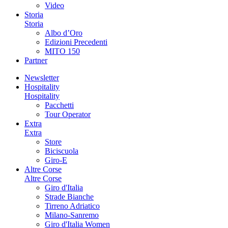
Video
Storia
Storia
Albo d’Oro
Edizioni Precedenti
MITO 150
Partner
Newsletter
Hospitality
Hospitality
Pacchetti
Tour Operator
Extra
Extra
Store
Biciscuola
Giro-E
Altre Corse
Altre Corse
Giro d'Italia
Strade Bianche
Tirreno Adriatico
Milano-Sanremo
Giro d'Italia Women