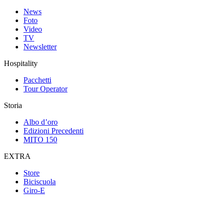
News
Foto
Video
TV
Newsletter
Hospitality
Pacchetti
Tour Operator
Storia
Albo d’oro
Edizioni Precedenti
MITO 150
EXTRA
Store
Biciscuola
Giro-E