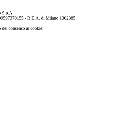
p S.p.A.
o 09597370155 - R.E.A. di Milano 1302385
o del consenso ai cookie: