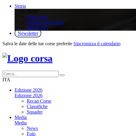
Storia
Storia
Albo d’oro
Edizioni precedenti
MITO 150
Newsletter
Salva le date delle tue corse preferite
Sincronizza il calendario
ITA
Edizione 2026
Edizione 2026
Recap Corse
Classifiche
Squadre
Media
Media
News
Foto