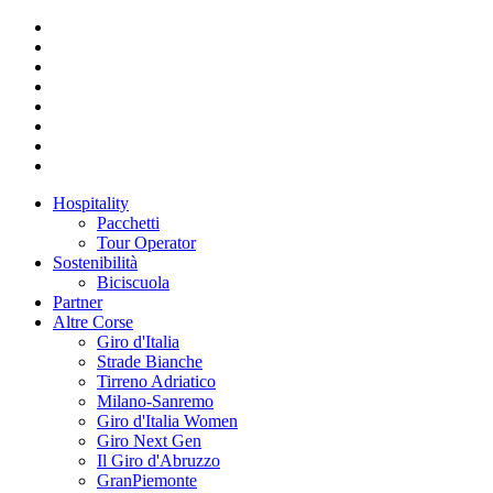
Hospitality
Pacchetti
Tour Operator
Sostenibilità
Biciscuola
Partner
Altre Corse
Giro d'Italia
Strade Bianche
Tirreno Adriatico
Milano-Sanremo
Giro d'Italia Women
Giro Next Gen
Il Giro d'Abruzzo
GranPiemonte