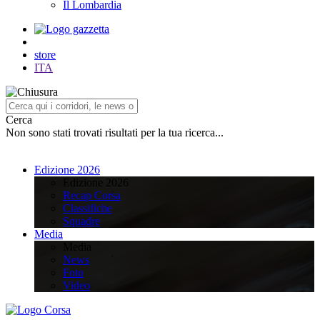
Il Lombardia
store
ITA
Cerca
Non sono stati trovati risultati per la tua ricerca...
Edizione 2026
Edizione 2026
Recap Corsa
Classifiche
Squadre
Media
Media
News
Foto
Video