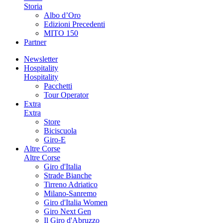
Storia
Albo d’Oro
Edizioni Precedenti
MITO 150
Partner
Newsletter
Hospitality
Hospitality
Pacchetti
Tour Operator
Extra
Extra
Store
Biciscuola
Giro-E
Altre Corse
Altre Corse
Giro d'Italia
Strade Bianche
Tirreno Adriatico
Milano-Sanremo
Giro d'Italia Women
Giro Next Gen
Il Giro d'Abruzzo