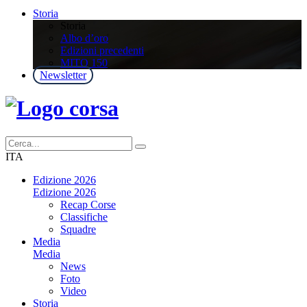
Storia
Storia
Albo d’oro
Edizioni precedenti
MITO 150
Newsletter
ITA
Edizione 2026
Edizione 2026
Recap Corse
Classifiche
Squadre
Media
Media
News
Foto
Video
Storia