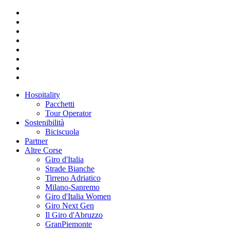
Hospitality
Pacchetti
Tour Operator
Sostenibilità
Biciscuola
Partner
Altre Corse
Giro d'Italia
Strade Bianche
Tirreno Adriatico
Milano-Sanremo
Giro d'Italia Women
Giro Next Gen
Il Giro d'Abruzzo
GranPiemonte