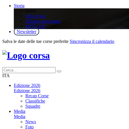
Storia
Storia
Albo d’oro
Edizioni precedenti
MITO 150
Newsletter
Salva le date delle tue corse preferite
Sincronizza il calendario
ITA
Edizione 2026
Edizione 2026
Recap Corse
Classifiche
Squadre
Media
Media
News
Foto