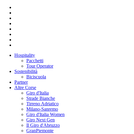
Hospitality
Pacchetti
Tour Operator
Sostenibilità
Biciscuola
Partner
Altre Corse
Giro d'Italia
Strade Bianche
Tirreno Adriatico
Milano-Sanremo
Giro d'Italia Women
Giro Next Gen
Il Giro d'Abruzzo
GranPiemonte