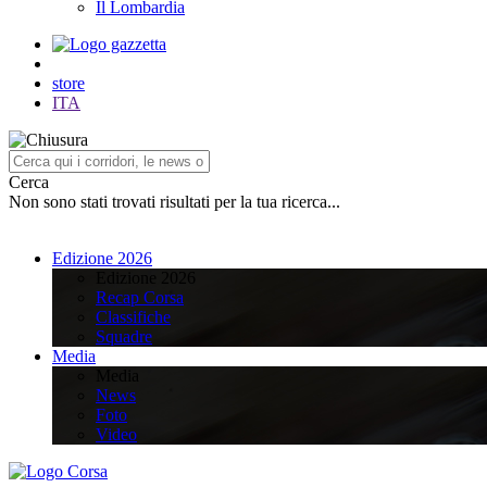
Il Lombardia
store
ITA
Cerca
Non sono stati trovati risultati per la tua ricerca...
Edizione 2026
Edizione 2026
Recap Corsa
Classifiche
Squadre
Media
Media
News
Foto
Video