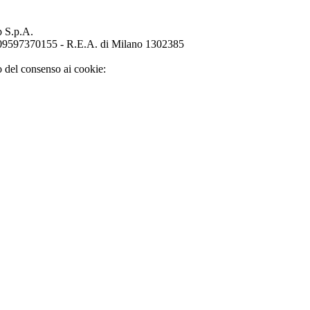
p S.p.A.
o 09597370155 - R.E.A. di Milano 1302385
o del consenso ai cookie: