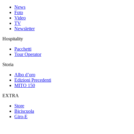
News
Foto
Video
TV
Newsletter
Hospitality
Pacchetti
Tour Operator
Storia
Albo d’oro
Edizioni Precedenti
MITO 150
EXTRA
Store
Biciscuola
Giro-E