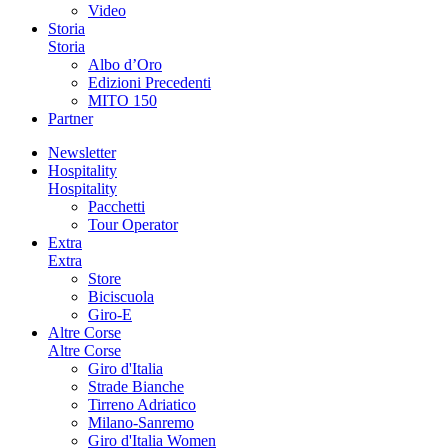
Video
Storia
Storia
Albo d’Oro
Edizioni Precedenti
MITO 150
Partner
Newsletter
Hospitality
Hospitality
Pacchetti
Tour Operator
Extra
Extra
Store
Biciscuola
Giro-E
Altre Corse
Altre Corse
Giro d'Italia
Strade Bianche
Tirreno Adriatico
Milano-Sanremo
Giro d'Italia Women