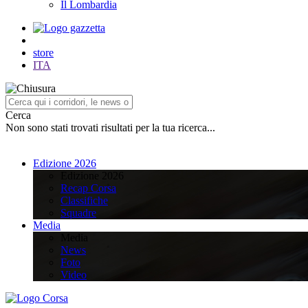
Il Lombardia
store
ITA
Cerca
Non sono stati trovati risultati per la tua ricerca...
Edizione 2026
Edizione 2026
Recap Corsa
Classifiche
Squadre
Media
Media
News
Foto
Video