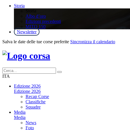
Storia
Storia
Albo d’oro
Edizioni precedenti
MITO 150
Newsletter
Salva le date delle tue corse preferite
Sincronizza il calendario
ITA
Edizione 2026
Edizione 2026
Recap Corse
Classifiche
Squadre
Media
Media
News
Foto