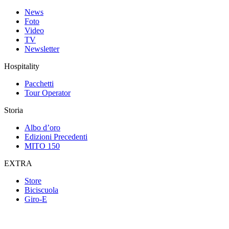
News
Foto
Video
TV
Newsletter
Hospitality
Pacchetti
Tour Operator
Storia
Albo d’oro
Edizioni Precedenti
MITO 150
EXTRA
Store
Biciscuola
Giro-E