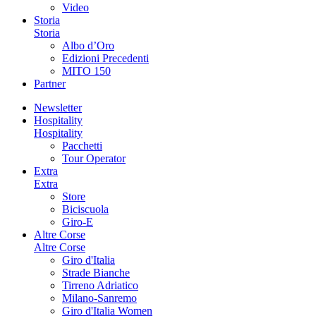
Video
Storia
Storia
Albo d’Oro
Edizioni Precedenti
MITO 150
Partner
Newsletter
Hospitality
Hospitality
Pacchetti
Tour Operator
Extra
Extra
Store
Biciscuola
Giro-E
Altre Corse
Altre Corse
Giro d'Italia
Strade Bianche
Tirreno Adriatico
Milano-Sanremo
Giro d'Italia Women