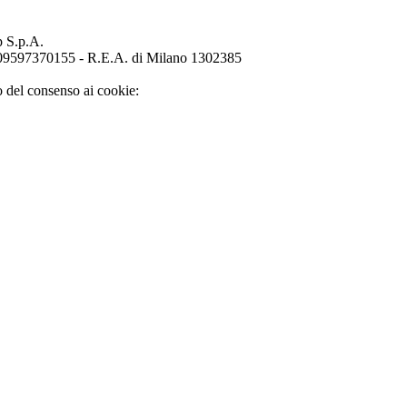
p S.p.A.
o 09597370155 - R.E.A. di Milano 1302385
o del consenso ai cookie: