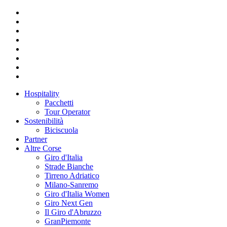
Hospitality
Pacchetti
Tour Operator
Sostenibilità
Biciscuola
Partner
Altre Corse
Giro d'Italia
Strade Bianche
Tirreno Adriatico
Milano-Sanremo
Giro d'Italia Women
Giro Next Gen
Il Giro d'Abruzzo
GranPiemonte