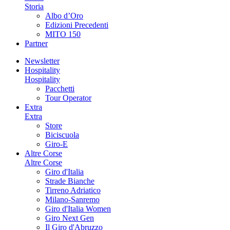
Storia
Albo d’Oro
Edizioni Precedenti
MITO 150
Partner
Newsletter
Hospitality
Hospitality
Pacchetti
Tour Operator
Extra
Extra
Store
Biciscuola
Giro-E
Altre Corse
Altre Corse
Giro d'Italia
Strade Bianche
Tirreno Adriatico
Milano-Sanremo
Giro d'Italia Women
Giro Next Gen
Il Giro d'Abruzzo