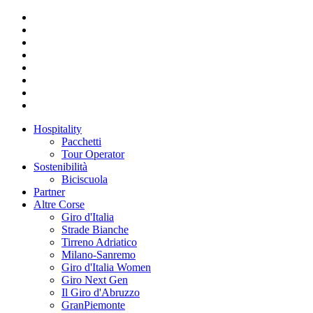
Hospitality
Pacchetti
Tour Operator
Sostenibilità
Biciscuola
Partner
Altre Corse
Giro d'Italia
Strade Bianche
Tirreno Adriatico
Milano-Sanremo
Giro d'Italia Women
Giro Next Gen
Il Giro d'Abruzzo
GranPiemonte