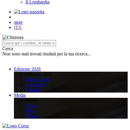
Il Lombardia
store
ITA
Cerca
Non sono stati trovati risultati per la tua ricerca...
Edizione 2026
Edizione 2026
Recap Corsa
Classifiche
Squadre
Media
Media
News
Foto
Video