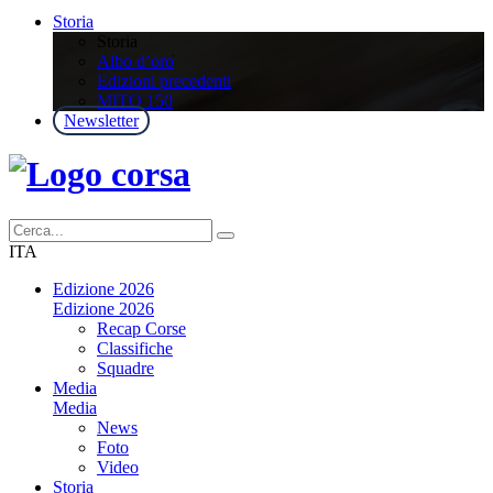
Storia
Storia
Albo d’oro
Edizioni precedenti
MITO 150
Newsletter
ITA
Edizione 2026
Edizione 2026
Recap Corse
Classifiche
Squadre
Media
Media
News
Foto
Video
Storia