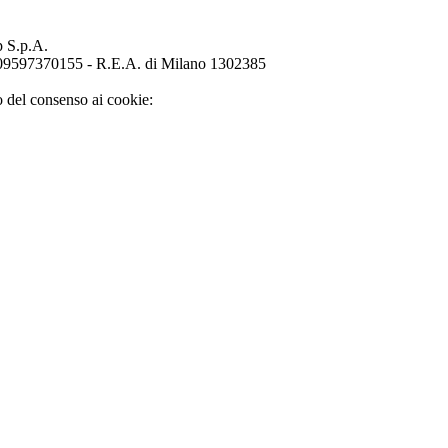
p S.p.A.
o 09597370155 - R.E.A. di Milano 1302385
o del consenso ai cookie: