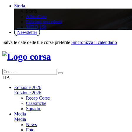
Storia
Storia
Albo d’oro
Edizioni precedenti
MITO 150
Newsletter
Salva le date delle tue corse preferite
Sincronizza il calendario
ITA
Edizione 2026
Edizione 2026
Recap Corse
Classifiche
Squadre
Media
Media
News
Foto