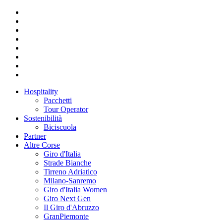
Hospitality
Pacchetti
Tour Operator
Sostenibilità
Biciscuola
Partner
Altre Corse
Giro d'Italia
Strade Bianche
Tirreno Adriatico
Milano-Sanremo
Giro d'Italia Women
Giro Next Gen
Il Giro d'Abruzzo
GranPiemonte