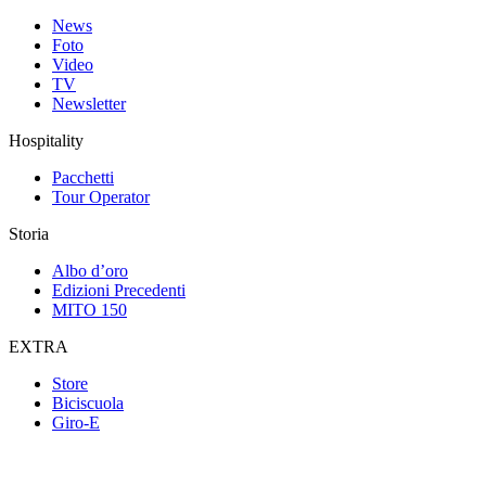
News
Foto
Video
TV
Newsletter
Hospitality
Pacchetti
Tour Operator
Storia
Albo d’oro
Edizioni Precedenti
MITO 150
EXTRA
Store
Biciscuola
Giro-E