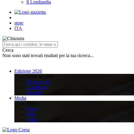
Il Lombardia
store
ITA
Cerca
Non sono stati trovati risultati per la tua ricerca...
Edizione 2026
Edizione 2026
Recap Corsa
Classifiche
Squadre
Media
Media
News
Foto
Video