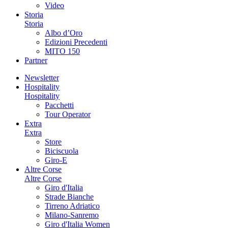
Video
Storia
Storia
Albo d’Oro
Edizioni Precedenti
MITO 150
Partner
Newsletter
Hospitality
Hospitality
Pacchetti
Tour Operator
Extra
Extra
Store
Biciscuola
Giro-E
Altre Corse
Altre Corse
Giro d'Italia
Strade Bianche
Tirreno Adriatico
Milano-Sanremo
Giro d'Italia Women