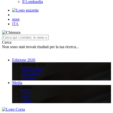
Il Lombardia
store
ITA
Cerca
Non sono stati trovati risultati per la tua ricerca...
Edizione 2026
Edizione 2026
Recap Corsa
Classifiche
Squadre
Media
Media
News
Foto
Video