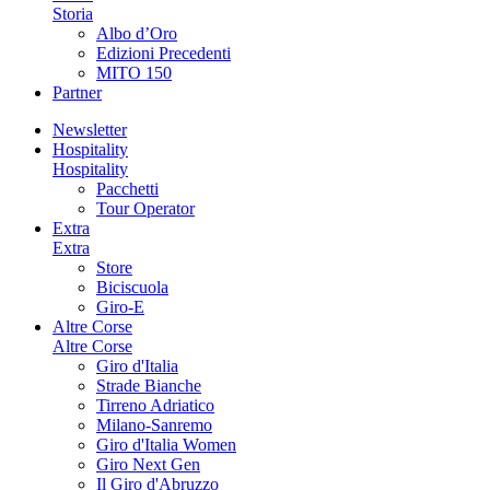
Storia
Albo d’Oro
Edizioni Precedenti
MITO 150
Partner
Newsletter
Hospitality
Hospitality
Pacchetti
Tour Operator
Extra
Extra
Store
Biciscuola
Giro-E
Altre Corse
Altre Corse
Giro d'Italia
Strade Bianche
Tirreno Adriatico
Milano-Sanremo
Giro d'Italia Women
Giro Next Gen
Il Giro d'Abruzzo