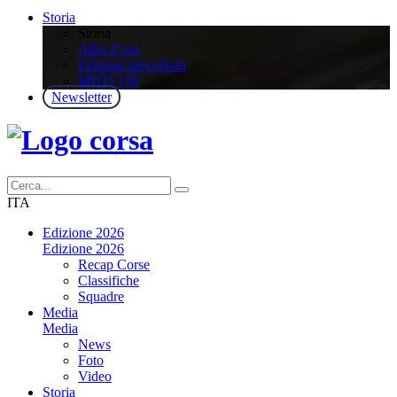
Storia
Storia
Albo d’oro
Edizioni precedenti
MITO 150
Newsletter
ITA
Edizione 2026
Edizione 2026
Recap Corse
Classifiche
Squadre
Media
Media
News
Foto
Video
Storia