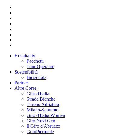
Hospitality
Pacchetti
Tour Operator
Sostenibilità
Biciscuola
Partner
Altre Corse
Giro d'Italia
Strade Bianche
Tirreno Adriatico
Milano-Sanremo
Giro d'Italia Women
Giro Next Gen
Il Giro d'Abruzzo
GranPiemonte